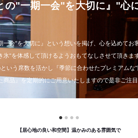
との"一期一会"を大切に』"心
期一会"を大切に』という想いを掲げ、心を込めてお
き氷"を体感して頂けるようおもてなしさせて頂きます
)という席数を活かし『季節に合わせたプレミアムな"
れた商品』を定期的にご用意いたしますので是非ご注
【居心地の良い和空間】温かみのある雰囲気で