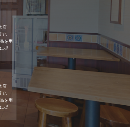
氷店
店で、
品を用
に提
氷店
店で、
品を用
に提