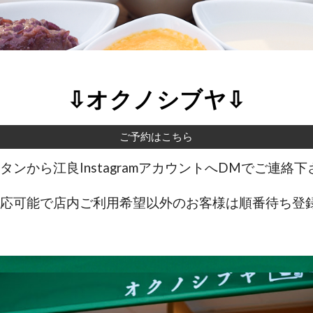
⇩
オクノシブヤ
⇩
ご予約はこちら
ンから江良InstagramアカウントへDMでご連絡下
対応可能で店内ご利用希望以外のお客様は順番待ち登