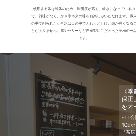
使用する氷は純氷のため、透明度が高く、軟水になっているの
で、雑味がなく、かき氷本来の味をお楽しみいただけます。職
の手で削られたかき氷は口の中でふわっととけ、頭が痛くなる
とがありません。餡やゼリーなど自家製にこだわった至極の一
です。
《季
保正
をオー
FTT
限定か
『茶房 