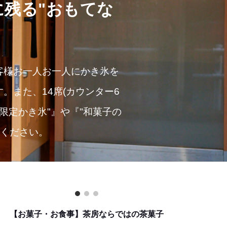
に残る"おもてな
客様お一人お一人にかき氷を
。また、14席(カウンター6
限定かき氷"』や『"和菓子の
目ください。
【お菓子・お食事】茶房ならではの茶菓子