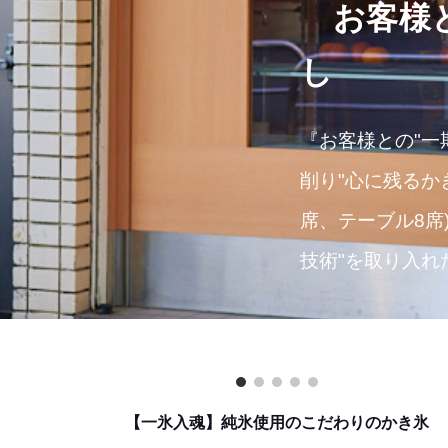
『
お客様
し
『お客様との"一
削り"心に残るか
席、テーブル8席
技術"を取り入
【一氷入魂】純氷使用のこだわりのかき氷