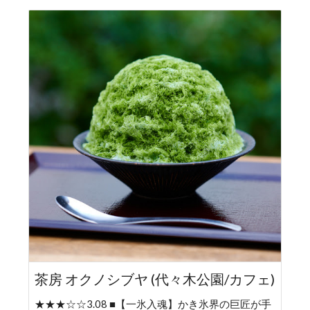
茶房 オクノシブヤ (代々木公園/カフェ)
★★★☆☆3.08 ■【一氷入魂】かき氷界の巨匠が手