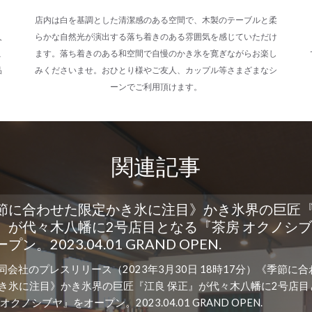
店内は白を基調とした清潔感のある空間で、木製のテーブルと柔
人
らかな自然光が演出する落ち着きのある雰囲気を感じていただけ
こ
ます。落ち着きのある和空間で自慢のかき氷を寛ぎながらお楽し
品
みくださいませ。おひとり様やご友人、カップル等さまざまなシ
ーンでご利用頂けます。
関連記事
節に合わせた限定かき氷に注目》かき氷界の巨匠
』が代々木八幡に2号店目となる『茶房 オクノシ
プン。2023.04.01 GRAND OPEN.
合同会社のプレスリリース（2023年3月30日 18時17分）《季節に
き氷に注目》かき氷界の巨匠『江良 保正』が代々木八幡に2号店目
オクノシブヤ』をオープン。2023.04.01 GRAND OPEN.